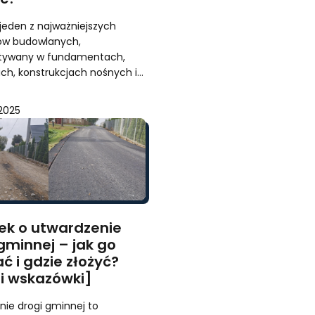
 jeden z najważniejszych
ów budowlanych,
stywany w fundamentach,
ch, konstrukcjach nośnych i…
 2025
ek o utwardzenie
gminnej – jak go
ć i gdzie złożyć?
 i wskazówki]
nie drogi gminnej to