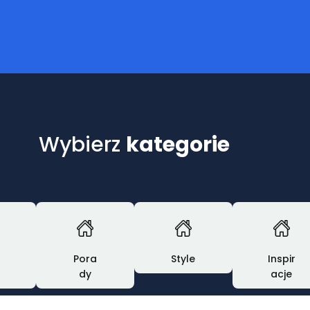
Wybierz
kategorie
t
Pora
Style
Inspir
dy
acje