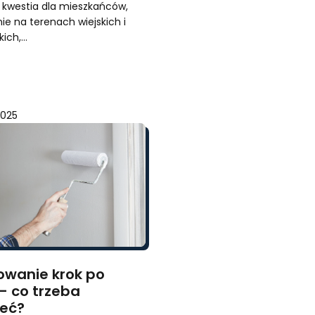
 kwestia dla mieszkańców,
ie na terenach wiejskich i
kich,…
2025
owanie krok po
– co trzeba
ieć?