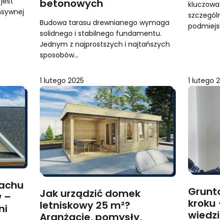
jest
betonowych
kluczowa
nsywnej
szczególn
…
Budowa tarasu drewnianego wymaga
podmiejs
solidnego i stabilnego fundamentu.
Jednym z najprostszych i najtańszych
sposobów…
1 lutego 2025
1 lutego 
achu
Grunt
Jak urządzić domek
w –
kroku 
letniskowy 25 m²?
ni
wiedz
Aranżacje, pomysły,