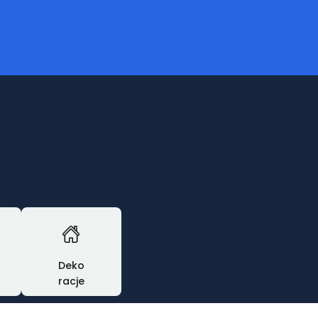
Deko
racje