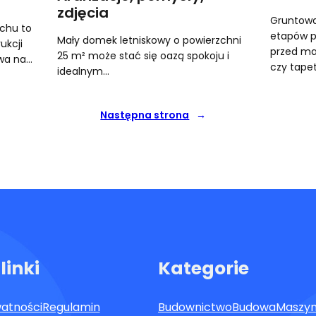
zdjęcia
Gruntowa
chu to
etapów p
Mały domek letniskowy o powierzchni
ukcji
przed m
25 m² może stać się oazą spokoju i
ywa na…
czy tape
idealnym…
Następna strona
→
linki
Kategorie
watności
Regulamin
Budownictwo
Budowa
Maszy