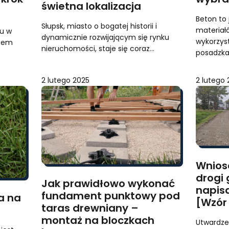
świetna lokalizacja
Beton to
Słupsk, miasto o bogatej historii i
materiał
ku w
dynamicznie rozwijającym się rynku
wykorzy
scem
nieruchomości, staje się coraz…
posadzka
2 lutego 2025
2 lutego
Wnios
drogi 
Jak prawidłowo wykonać
napisa
fundament punktowy pod
a na
[Wzór
taras drewniany –
montaż na bloczkach
Utwardze