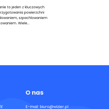
nie to jeden z kluczowych
rzygotowania powierzchni
alowaniem, szpachlowaniem
towaniem. Wiele…
O nas
ny
E-mail:
biuro@wizier.pl