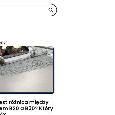
 2025
est różnica między
em B20 a B30? Który
ć?