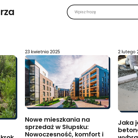
rza
23 kwietnia 2025
2 lutego
Nowe mieszkania na
Jaka j
sprzedaż w Słupsku:
beton
Nowoczesność, komfort i
 krok
wybra