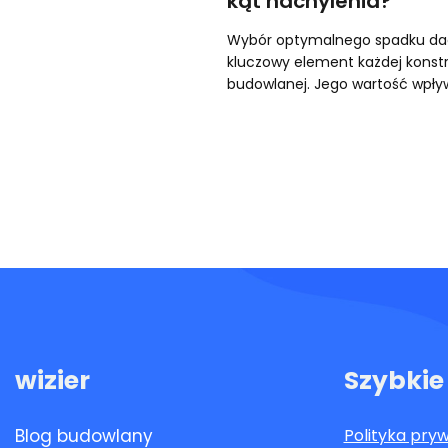
kąt nachylenia?
Wybór optymalnego spadku da
kluczowy element każdej konstr
budowlanej. Jego wartość wpł
wizier
Szybkie 
Blog budowlany
Polityka pry