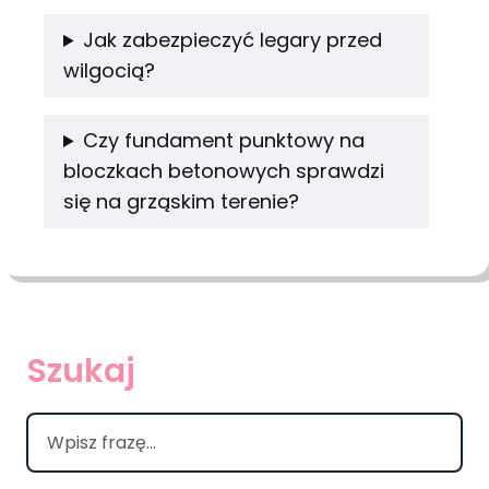
Jak zabezpieczyć legary przed
wilgocią?
Czy fundament punktowy na
bloczkach betonowych sprawdzi
się na grząskim terenie?
Szukaj
S
e
a