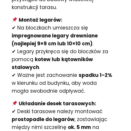
konstrukcji tarasu.
Montaż legarów:
✔ Na bloczkach umieszcza się
impregnowane legary drewniane
(najlepiej 9×9 cm lub 10×10 cm)
.
✔ Legary przykręca się do bloczków za
pomocą
kotew lub kątowników
stalowych
.
✔ Ważne jest zachowanie
spadku 1–2%
w kierunku od budynku, aby woda
mogła swobodnie odpływać.
Układanie desek tarasowych:
✔ Deski tarasowe należy montować
prostopadle do legarów
, zostawiając
między nimi szczelinę
ok. 5 mm
na