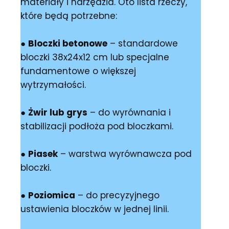
materiały i narzędzia. Oto lista rzeczy,
które będą potrzebne:
●
Bloczki betonowe
– standardowe
bloczki 38x24x12 cm lub specjalne
fundamentowe o większej
wytrzymałości.
●
Żwir lub grys
– do wyrównania i
stabilizacji podłoża pod bloczkami.
●
Piasek
– warstwa wyrównawcza pod
bloczki.
●
Poziomica
– do precyzyjnego
ustawienia bloczków w jednej linii.