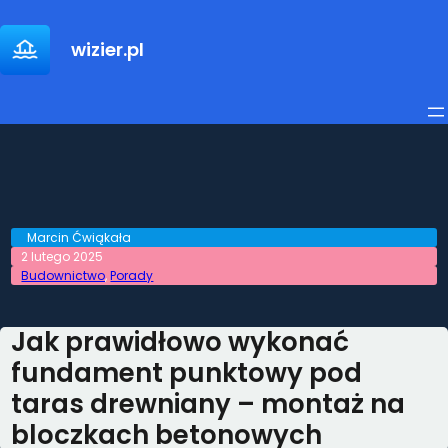
Przejdź
do
wizier.pl
treści
Marcin Ćwiąkała
2 lutego 2025
Budownictwo
, 
Porady
Jak prawidłowo wykonać
fundament punktowy pod
taras drewniany – montaż na
bloczkach betonowych