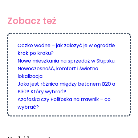
r
c
Zobacz też
h
Oczko wodne – jak założyć je w ogrodzie
krok po kroku?
Nowe mieszkania na sprzedaż w Słupsku:
Nowoczesność, komfort i świetna
lokalizacja
Jaka jest różnica między betonem B20 a
B30? Który wybrać?
Azofoska czy Polifoska na trawnik – co
wybrać?