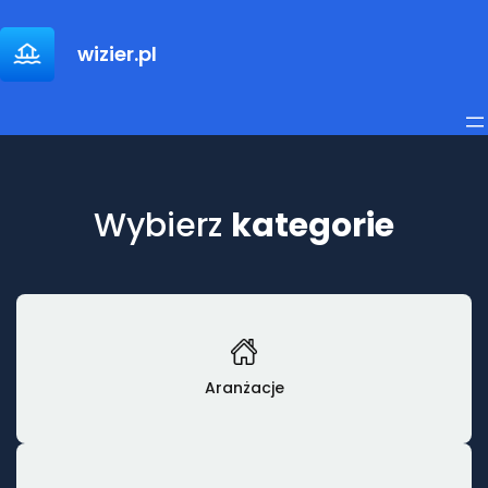
Przejdź
do
wizier.pl
treści
Wybierz
kategorie
Aranżacje